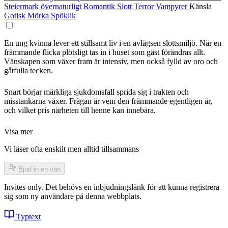
Steiermark
övernaturligt
Romantik
Slott
Terror
Vampyrer
Känsla
Gotisk
Mörka
Spöklik
En ung kvinna lever ett stillsamt liv i en avlägsen slottsmiljö. När en
främmande flicka plötsligt tas in i huset som gäst förändras allt.
Vänskapen som växer fram är intensiv, men också fylld av oro och
gåtfulla tecken.
Snart börjar märkliga sjukdomsfall sprida sig i trakten och
misstankarna växer. Frågan är vem den främmande egentligen är,
och vilket pris närheten till henne kan innebära.
Visa mer
Vi läser ofta enskilt men alltid tillsammans
Bjud in en vän
Invites only. Det behövs en inbjudningslänk för att kunna registrera
sig som ny användare på denna webbplats.
Typtext