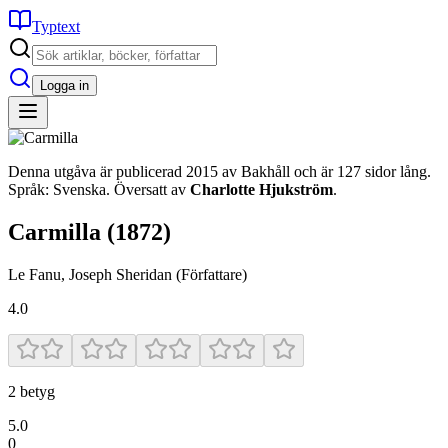
Typtext
Logga in
Denna utgåva är publicerad 2015 av Bakhåll och är 127 sidor lång.
Språk: Svenska. Översatt av
Charlotte Hjukström
.
Carmilla
(1872)
Le Fanu, Joseph Sheridan
(Författare)
4.0
2
betyg
5.0
0