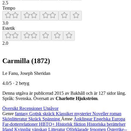
2.5
Tempo
3.0
Estetik
2.0
Carmilla
(1872)
Le Fanu, Joseph Sheridan
4.0/5 · 2 betyg
Denna utgåva är publicerad 2015 av Bakhåll och är 127 sidor lång.
Språk: Svenska. Översatt av
Charlotte Hjukström
.
Översikt
Recensioner
Utgåvor
Genre
fantasy
Gotisk skräck
Klassiker
mysterier
Noveller
roman
Skönlitteratur
Skräck
Spänning
Ämne
Änklingar
Engelska
Europa
Far-dotterrelationer
HBTQ+
Historisk fiktion
Historiska berättelser
Irland
Kvinnlig vänskap
Litteratur
Oförklarade fenomen
Österrike--