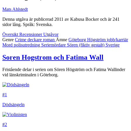
Mats Ahlstedt
Denna utgåva är publicerad 2011 av Kabusa Bocker och är 241
sidor lång. Språk: Svenska.
Översikt
Recensioner
Utgåvor
Genre
Crime
deckare
roman
Ämne
Göteborg
Högström
jobb/karriär
Mord
polisutredning
Seriemördare
Sören (fiktiv gestalt)
Sverige
Soren Hogstrom och Fatima Wall
Fristående delar i serien om Sören Högström och Fatima Wallinder
vid länskriminalen i Göteborg.
#1
Dödsängeln
#2