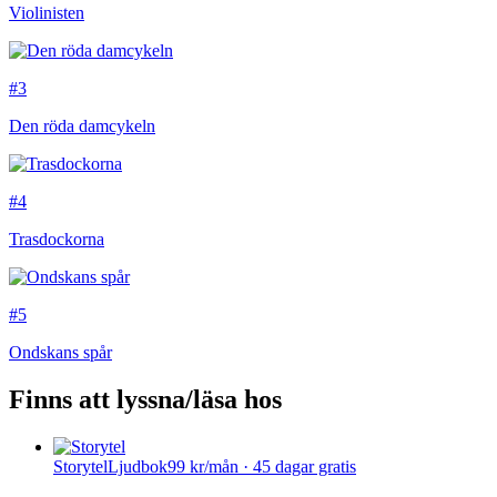
Violinisten
#3
Den röda damcykeln
#4
Trasdockorna
#5
Ondskans spår
Finns att lyssna/läsa hos
Storytel
Ljudbok
99 kr/mån · 45 dagar gratis