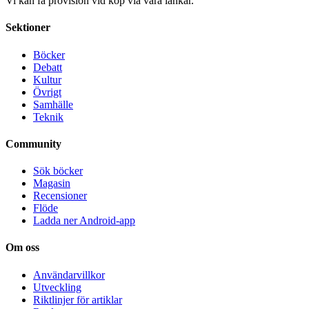
Vi kan få provision vid köp via våra länkar.
Sektioner
Böcker
Debatt
Kultur
Övrigt
Samhälle
Teknik
Community
Sök böcker
Magasin
Recensioner
Flöde
Ladda ner Android-app
Om oss
Användarvillkor
Utveckling
Riktlinjer för artiklar