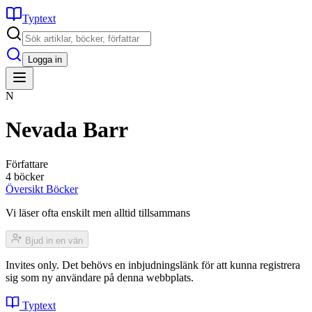
Typtext
Logga in
N
Nevada Barr
Författare
4 böcker
Översikt
Böcker
Vi läser ofta enskilt men alltid tillsammans
Bjud in en vän
Invites only. Det behövs en inbjudningslänk för att kunna registrera
sig som ny användare på denna webbplats.
Typtext