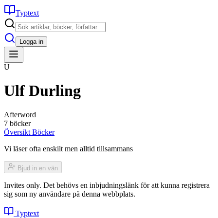
Typtext
Logga in
U
Ulf Durling
Afterword
7 böcker
Översikt
Böcker
Vi läser ofta enskilt men alltid tillsammans
Bjud in en vän
Invites only. Det behövs en inbjudningslänk för att kunna registrera
sig som ny användare på denna webbplats.
Typtext